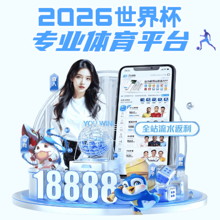
注册入口
隐私政策
一、引言
球王会官网平台为用户提供便捷、实时的体育赛事内容，在保障
服务体验的同时，我们高度重视个人隐私保护。
二、信息收集范围
我们可能收集以下信息：