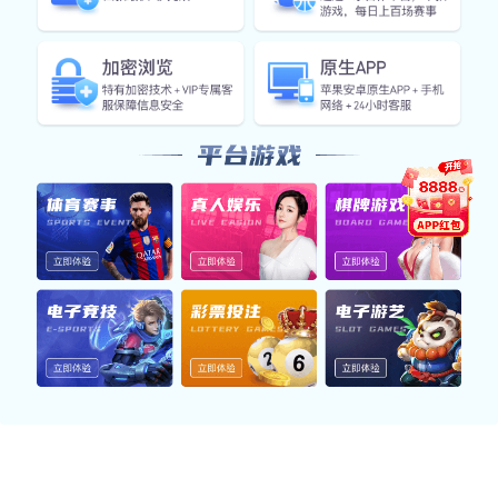
智能引擎实时数据快照
利用球王会官网构建的智能分析系统，实时捕捉各项运行数
据，提升平台的响应效率与数据稳定性。
响应速度
0.18s
平均页面加载
AI推荐准确率
92.6%